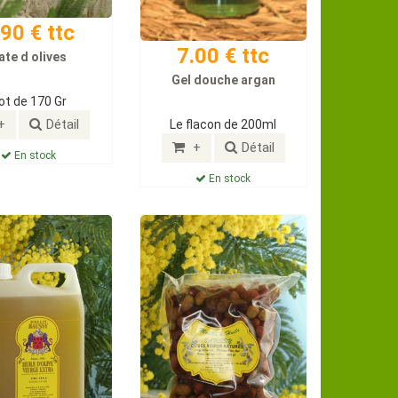
.90 € ttc
7.00 € ttc
ate d olives
Gel douche argan
ot de 170 Gr
+
Détail
Le flacon de 200ml
+
Détail
En stock
En stock