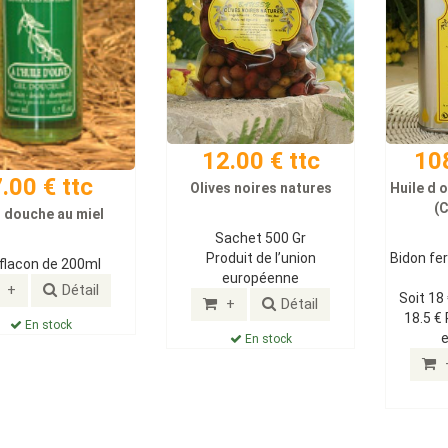
12.00 € ttc
108
.00 € ttc
Olives noires natures
Huile d o
(C
 douche au miel
Sachet 500 Gr
Produit de l’union
Bidon fer
 flacon de 200ml
européenne
+
Détail
Soit 18 
+
Détail
18.5 € 
En stock
En stock