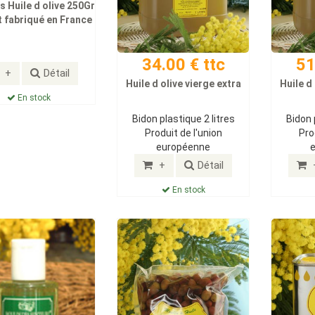
s Huile d olive 250Gr
 fabriqué en France
34.00 € ttc
51
+
Détail
Huile d olive vierge extra
Huile d
En stock
Bidon plastique 2 litres
Bidon 
Produit de l'union
Pro
européenne
+
Détail
En stock