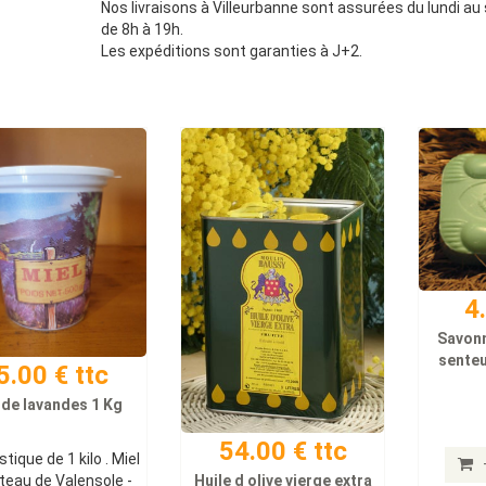
Nos livraisons à Villeurbanne sont assurées du lundi a
de 8h à 19h.
Les expéditions sont garanties à J+2.
4
Savonn
senteu
5.00 € ttc
 de lavandes 1 Kg
54.00 € ttc
stique de 1 kilo . Miel
teau de Valensole -
Huile d olive vierge extra