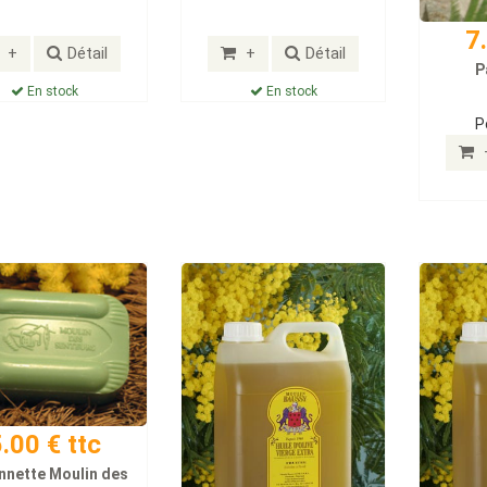
7
+
Détail
+
Détail
P
En stock
En stock
P
.00 € ttc
nnette Moulin des