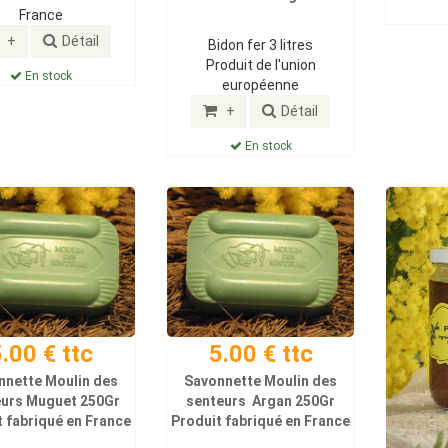
France
+
Détail
Bidon fer 3 litres
Produit de l'union
En stock
européenne
+
Détail
En stock
.00 € ttc
5.00 € ttc
nnette Moulin des
Savonnette Moulin des
eurs Muguet 250Gr
senteurs Argan 250Gr
 fabriqué en France
Produit fabriqué en France