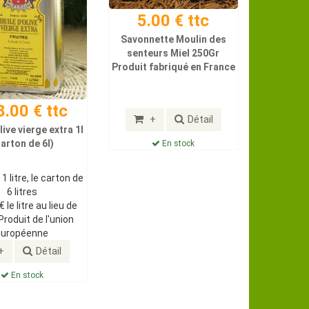
5.00 € ttc
Savonnette Moulin des
senteurs Miel 250Gr
Produit fabriqué en France
.00 € ttc
+
Détail
live vierge extra 1l
arton de 6l)
En stock
 1 litre, le carton de
6 litres
€ le litre au lieu de
Produit de l'union
européenne
+
Détail
En stock