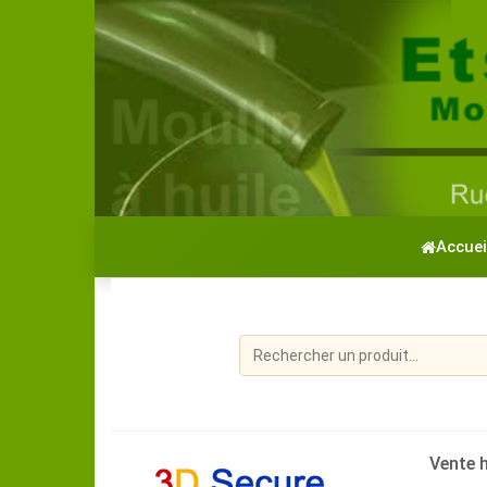
Accuei
Vente h