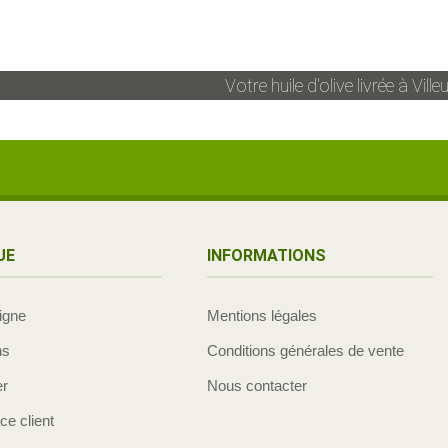
Votre huile d'olive livrée à
Ville
UE
INFORMATIONS
ligne
Mentions légales
ns
Conditions générales de vente
er
Nous contacter
e client