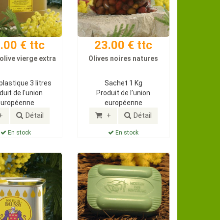
.00 € ttc
23.00 € ttc
 olive vierge extra
Olives noires natures
plastique 3 litres
Sachet 1 Kg
duit de l'union
Produit de l’union
européenne
européenne
+
Détail
+
Détail
En stock
En stock