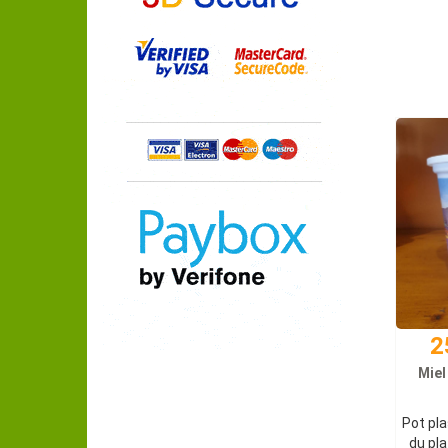
2
Miel
Pot pla
du pla