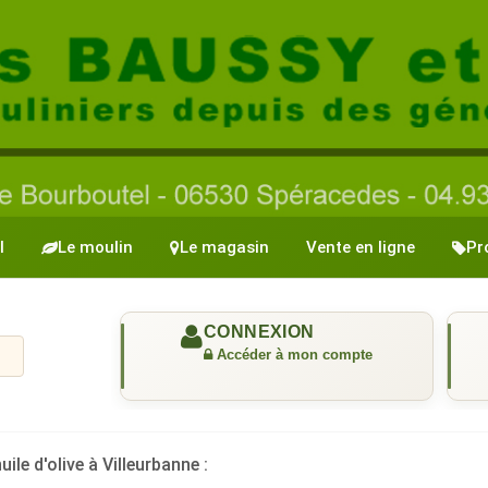
l
Le moulin
Le magasin
Vente en ligne
Pr
uile d'olive à Villeurbanne :