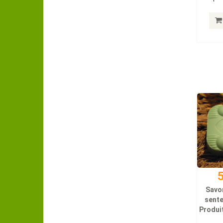
5
Savo
sent
Produit