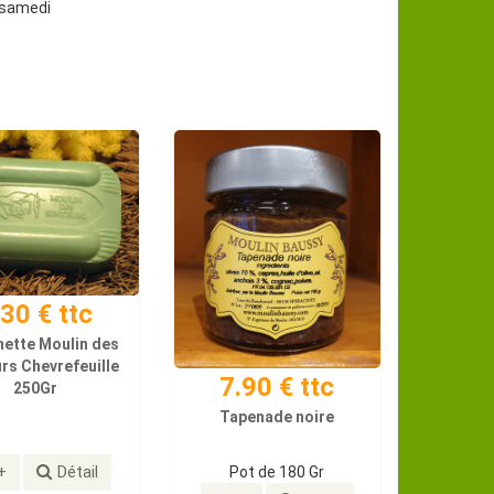
u samedi
.30 € ttc
ette Moulin des
rs Chevrefeuille
7.90 € ttc
250Gr
Tapenade noire
+
Détail
Pot de 180 Gr