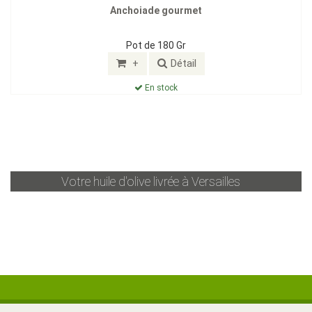
Anchoiade gourmet
Pot de 180 Gr
+
Détail
En stock
Votre huile d'olive livrée à
Versailles