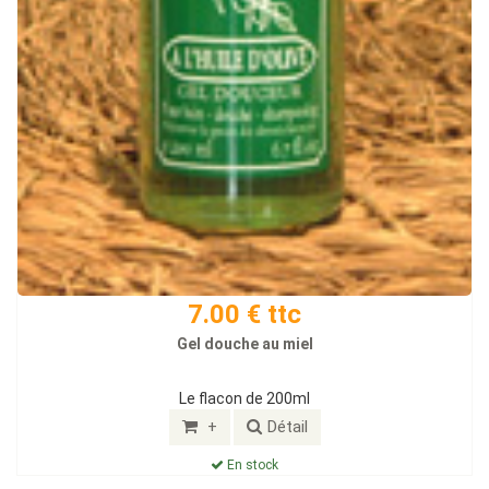
7.00 € ttc
Gel douche au miel
Le flacon de 200ml
+
Détail
En stock