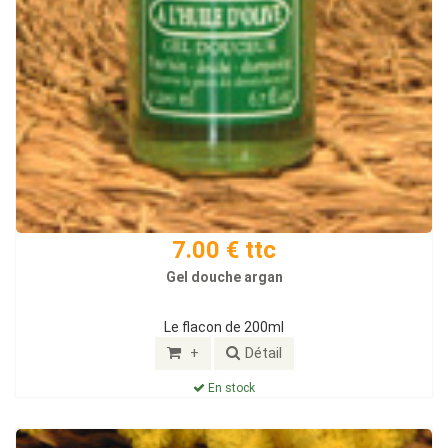
7.00 € ttc
Gel douche argan
Le flacon de 200ml
+
Détail
En stock