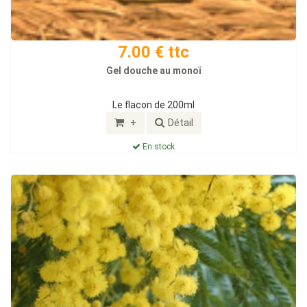
7.00 € ttc
Gel douche au monoï
Le flacon de 200ml
+
Détail
En stock