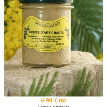
6.90 € ttc
Crème d artichauts