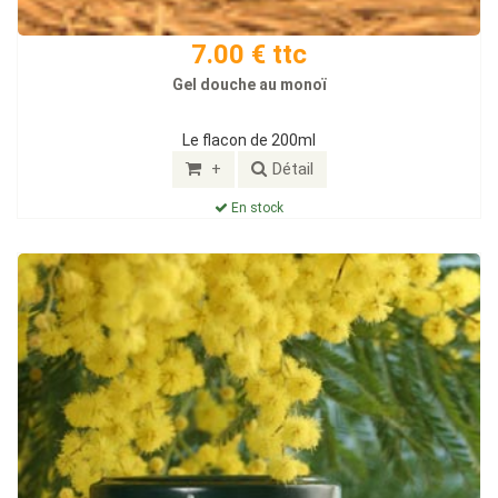
7.00 € ttc
Gel douche au monoï
Le flacon de 200ml
+
Détail
En stock