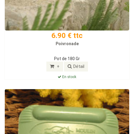
6.90 € ttc
Poivronade
Pot de 180 Gr
+
Détail
En stock