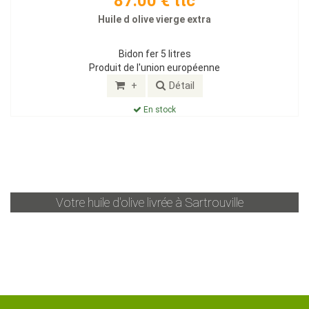
87.00 € ttc
Huile d olive vierge extra
Bidon fer 5 litres
Produit de l'union européenne
+
Détail
En stock
Votre huile d'olive livrée à
Sartrouville