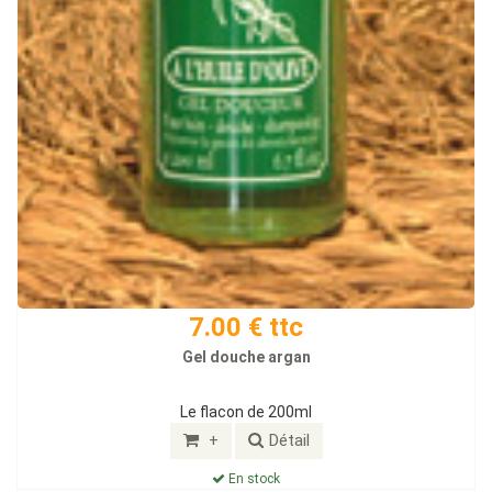
7.00 € ttc
Gel douche argan
Le flacon de 200ml
+
Détail
En stock