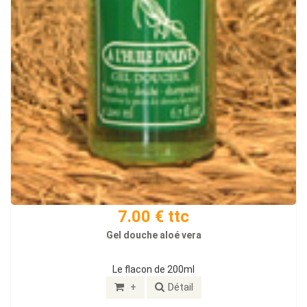
7.00 € ttc
Gel douche aloé vera
Le flacon de 200ml
+
Détail