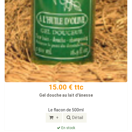
15.00 € ttc
Gel douche au lait d'ânesse
Le flacon de 500ml
+
Détail
En stock