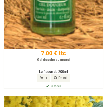
7.00 € ttc
Gel douche au monoï
Le flacon de 200ml
+
Détail
En stock