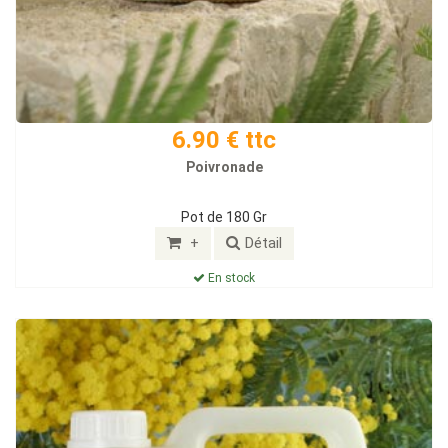
6.90 € ttc
Poivronade
Pot de 180 Gr
+
Détail
En stock