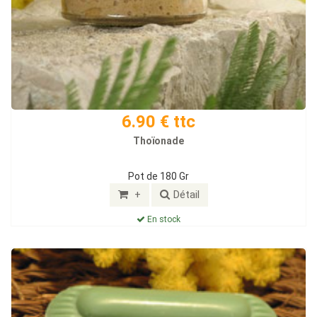
6.90 € ttc
Thoïonade
Pot de 180 Gr
+
Détail
En stock