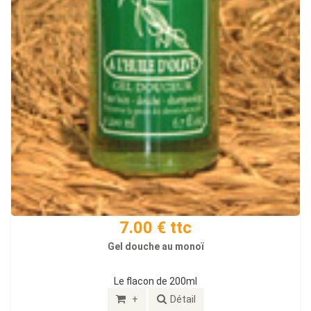
7.00 € ttc
Gel douche au monoï
Le flacon de 200ml
+
Détail