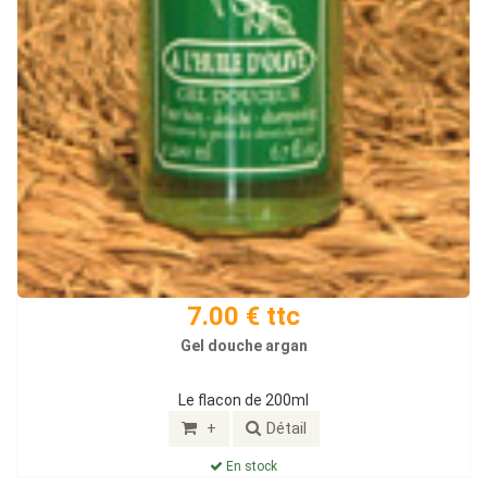
7.00 € ttc
Gel douche argan
Le flacon de 200ml
+
Détail
En stock