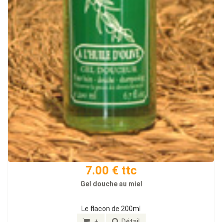
7.00 € ttc
Gel douche au miel
Le flacon de 200ml
+
Détail