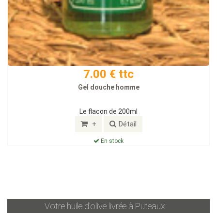
7.00 € ttc
Gel douche homme
Le flacon de 200ml
+
Détail
En stock
Votre huile d'olive livrée à
Puteaux