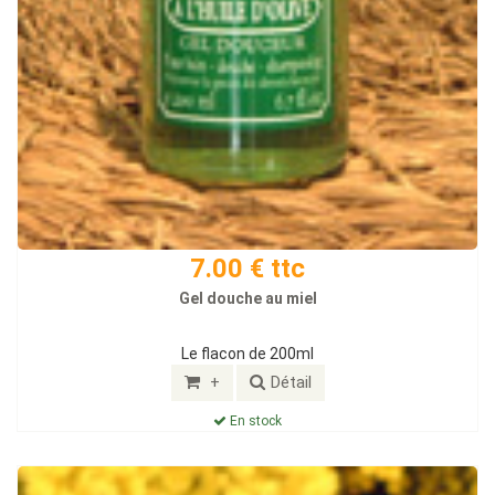
7.00 € ttc
Gel douche au miel
Le flacon de 200ml
+
Détail
En stock