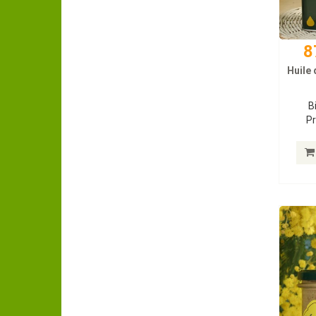
8
Huile 
B
Pr