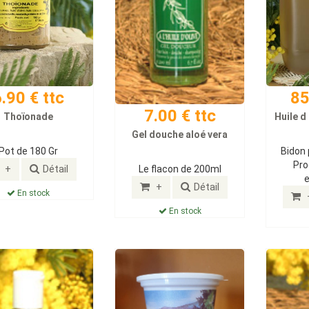
.90 € ttc
85
7.00 € ttc
Thoïonade
Huile d
Gel douche aloé vera
Pot de 180 Gr
Bidon 
Pro
+
Détail
Le flacon de 200ml
+
Détail
En stock
En stock