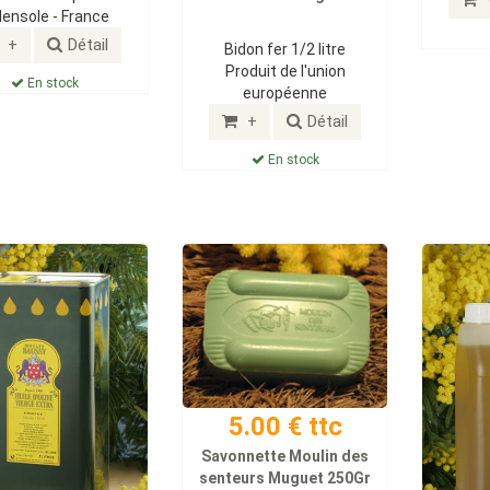
lensole - France
+
Détail
Bidon fer 1/2 litre
Produit de l'union
En stock
européenne
+
Détail
En stock
5.00 € ttc
Savonnette Moulin des
senteurs Muguet 250Gr