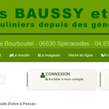
l
Le moulin
Le magasin
Vente en ligne
Pr
uile d'olive à Pessac :