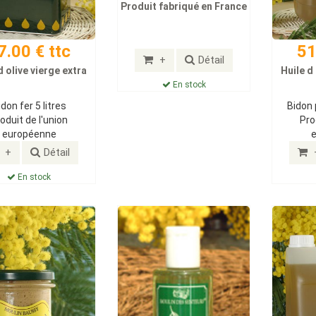
Produit fabriqué en France
7.00 € ttc
51
+
Détail
d olive vierge extra
Huile d
En stock
idon fer 5 litres
Bidon 
oduit de l'union
Pro
européenne
+
Détail
En stock