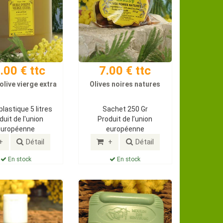
.00 € ttc
7.00 € ttc
 olive vierge extra
Olives noires natures
plastique 5 litres
Sachet 250 Gr
duit de l'union
Produit de l’union
européenne
européenne
+
Détail
+
Détail
En stock
En stock