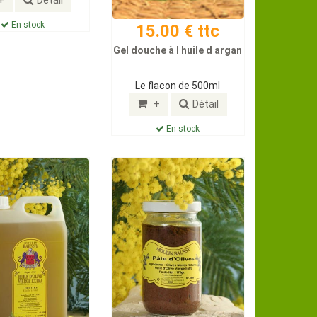
En stock
15.00 € ttc
Gel douche à l huile d argan
Le flacon de 500ml
+
Détail
En stock