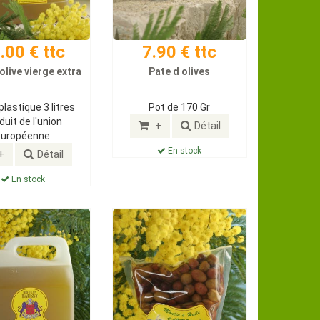
.00 € ttc
7.90 € ttc
 olive vierge extra
Pate d olives
plastique 3 litres
Pot de 170 Gr
duit de l'union
+
Détail
européenne
En stock
+
Détail
En stock