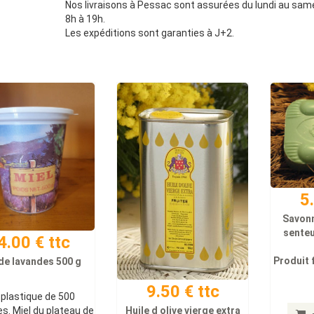
Nos livraisons à Pessac sont assurées du lundi au sam
8h à 19h.
Les expéditions sont garanties à J+2.
5
Savonn
senteu
4.00 € ttc
Produit 
 de lavandes 500 g
9.50 € ttc
 plastique de 500
. Miel du plateau de
Huile d olive vierge extra