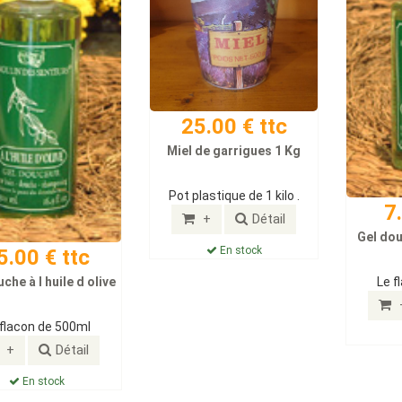
25.00 € ttc
Miel de garrigues 1 Kg
Pot plastique de 1 kilo .
7
+
Détail
Gel dou
En stock
5.00 € ttc
che à l huile d olive
Le f
 flacon de 500ml
+
Détail
En stock