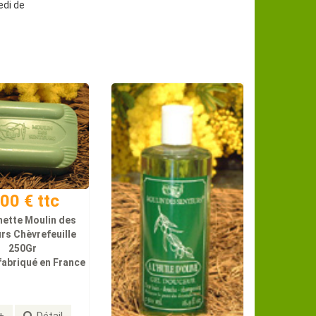
edi de
.00 € ttc
ette Moulin des
rs Chèvrefeuille
250Gr
fabriqué en France
+
Détail