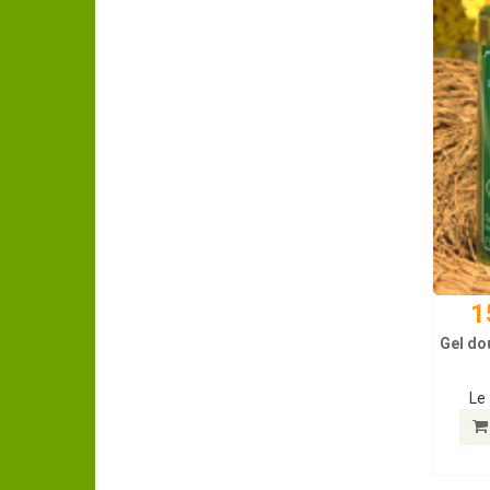
1
Gel dou
Le