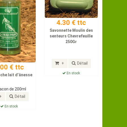
4.30 € ttc
Savonnette Moulin des
senteurs Chevrefeuille
250Gr
+
Détail
.00 € ttc
En stock
che lait d’ânesse
lacon de 200ml
+
Détail
En stock