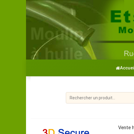
Accuei
Vente h