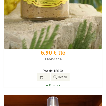
6.90 € ttc
Thoïonade
Pot de 180 Gr
+
Détail
En stock