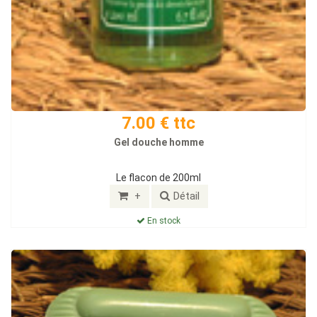
7.00 € ttc
Gel douche homme
Le flacon de 200ml
+
Détail
En stock