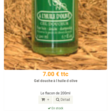
7.00 € ttc
Gel douche à l huile d olive
Le flacon de 200ml
+
Détail
En stock