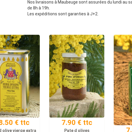
Nos livraisons à Maubeuge sont assurées du lundi au 
de 8h à 19h.
Les expéditions sont garanties à J+2.
8.50 € ttc
7.90 € ttc
7
d olive vierge extra
Pate d olives