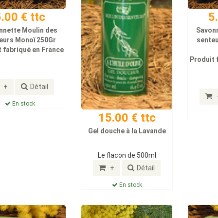
.00 € ttc
5
nnette Moulin des
Savonn
eurs Monoï 250Gr
senteu
 fabriqué en France
Produit 
+
Détail
En stock
15.00 € ttc
Gel douche à la Lavande
Le flacon de 500ml
+
Détail
En stock