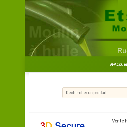
Accuei
Vente h