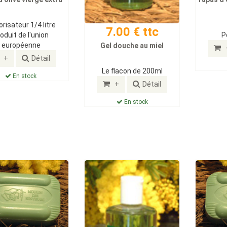
risateur 1/4 litre
7.00 € ttc
oduit de l'union
P
européenne
Gel douche au miel
+
Détail
Le flacon de 200ml
En stock
+
Détail
En stock