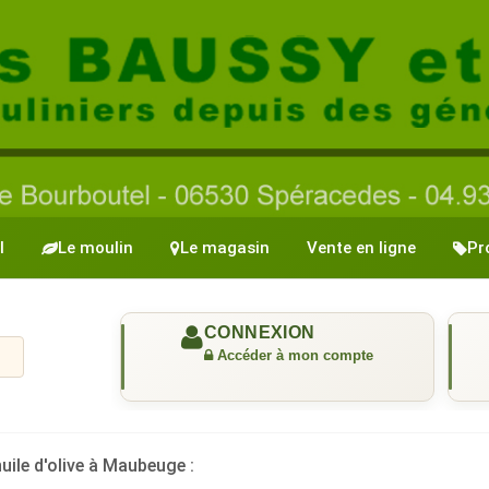
l
Le moulin
Le magasin
Vente en ligne
Pr
uile d'olive à Maubeuge :