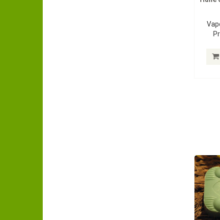
Vapo
Pr