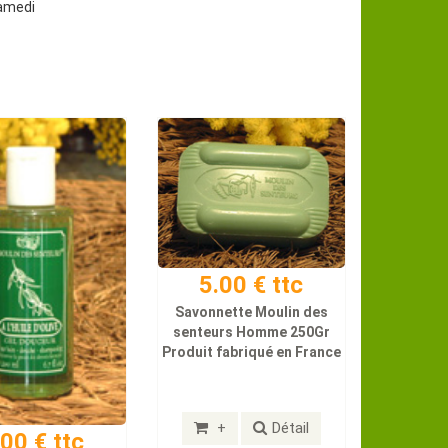
samedi
5.00 € ttc
Savonnette Moulin des
senteurs Homme 250Gr
Produit fabriqué en France
+
Détail
.00 € ttc