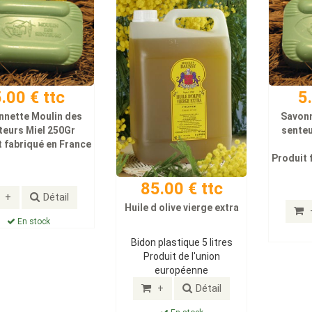
.00 € ttc
5
nnette Moulin des
Savonn
teurs Miel 250Gr
senteu
 fabriqué en France
Produit 
85.00 € ttc
+
Détail
Huile d olive vierge extra
En stock
Bidon plastique 5 litres
Produit de l'union
européenne
+
Détail