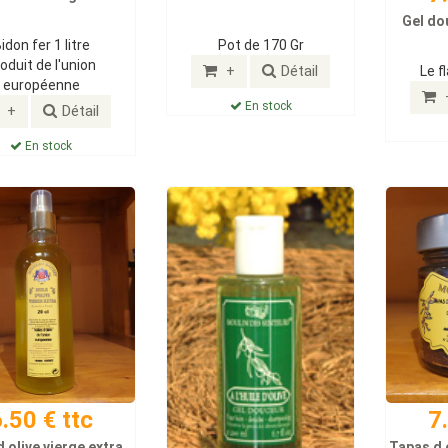
Gel do
idon fer 1 litre
Pot de 170 Gr
oduit de l'union
+
Détail
Le f
européenne
En stock
+
Détail
En stock
.50 € ttc
7
d olive vierge extra
Tapas d 