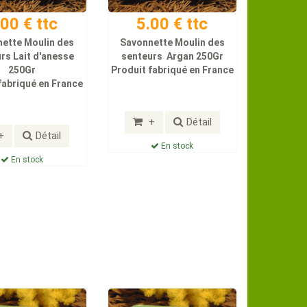
.00 € ttc
5.00 € ttc
ette Moulin des
Savonnette Moulin des
rs Lait d'anesse
senteurs Argan 250Gr
250Gr
Produit fabriqué en France
fabriqué en France
+
Détail
+
Détail
En stock
En stock