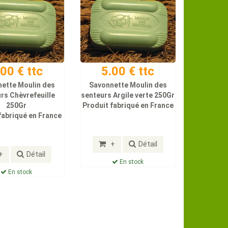
.00 € ttc
5.00 € ttc
ette Moulin des
Savonnette Moulin des
rs Chèvrefeuille
senteurs Argile verte 250Gr
250Gr
Produit fabriqué en France
fabriqué en France
+
Détail
+
Détail
En stock
En stock