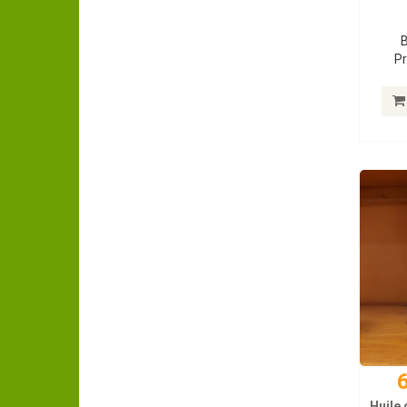
B
Pr
6
Huile 