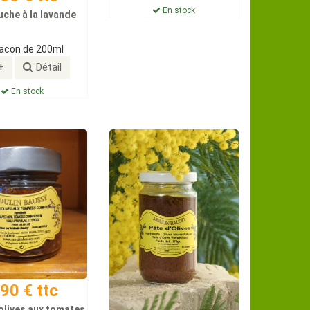
En stock
uche à la lavande
lacon de 200ml
+
Détail
En stock
.90 € ttc
olives aux tomates