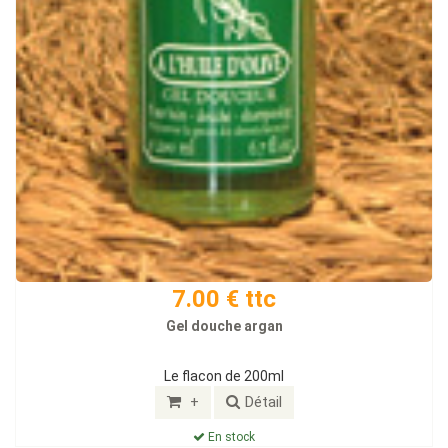
7.00 € ttc
Gel douche argan
Le flacon de 200ml
+
Détail
En stock