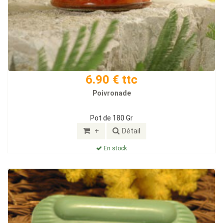
6.90 € ttc
Poivronade
Pot de 180 Gr
+
Détail
En stock