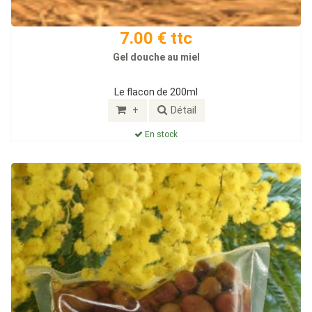
7.00 € ttc
Gel douche au miel
Le flacon de 200ml
+
Détail
En stock