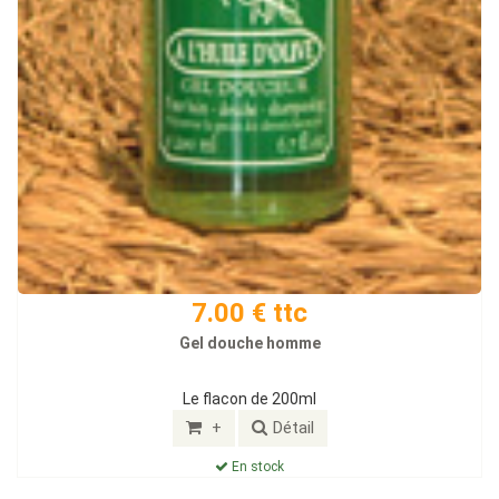
7.00 € ttc
Gel douche homme
Le flacon de 200ml
+
Détail
En stock