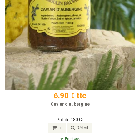
6.90 € ttc
Caviar d aubergine
Pot de 180 Gr
+
Détail
En stock