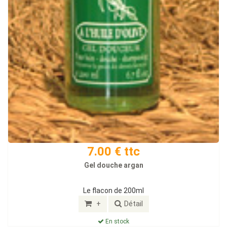
7.00 € ttc
Gel douche argan
Le flacon de 200ml
+
Détail
En stock