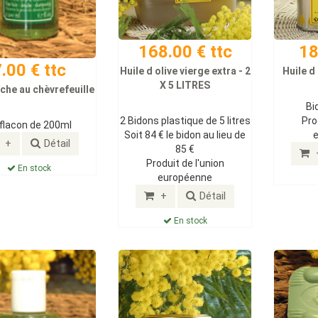
168.00 € ttc
18
.00 € ttc
Huile d olive vierge extra - 2
Huile d
X 5 LITRES
che au chèvrefeuille
Bi
2 Bidons plastique de 5 litres
Pro
 flacon de 200ml
Soit 84 € le bidon au lieu de
+
Détail
85 €
Produit de l'union
En stock
européenne
+
Détail
En stock