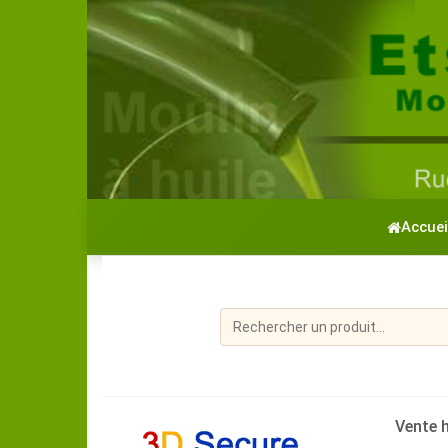
Accuei
Vente h