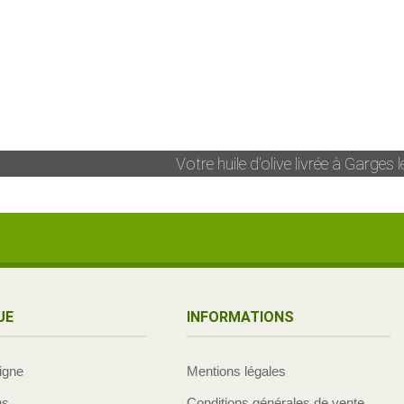
Votre huile d'olive livrée à
Garges l
UE
INFORMATIONS
ligne
Mentions légales
ns
Conditions générales de vente