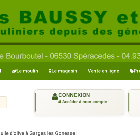
l
Le moulin
Le magasin
Vente en ligne
Pr
uile d'olive à Garges les Gonesse :