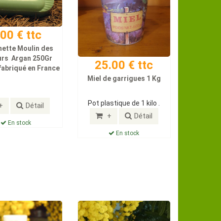
.00 € ttc
ette Moulin des
urs Argan 250Gr
25.00 € ttc
fabriqué en France
Miel de garrigues 1 Kg
Pot plastique de 1 kilo .
+
Détail
+
Détail
En stock
En stock