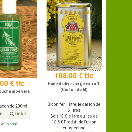
108.00 € ttc
.00 € ttc
Huile d olive vierge extra 1l
(Carton de 6l)
ouche aloé vera
Bidon fer 1 litre, le carton de
lacon de 200ml
6 litres
+
Détail
Soit 18 € le litre au lieu de
18.5 € Produit de l'union
En stock
européenne