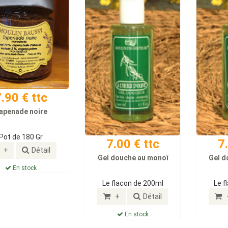
.90 € ttc
apenade noire
Pot de 180 Gr
7.00 € ttc
7
+
Détail
Gel douche au monoï
Gel d
En stock
Le flacon de 200ml
Le f
+
Détail
En stock