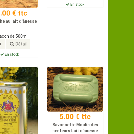
En stock
.00 € ttc
he au lait d'ânesse
lacon de 500ml
+
Détail
En stock
5.00 € ttc
Savonnette Moulin des
senteurs Lait d'anesse