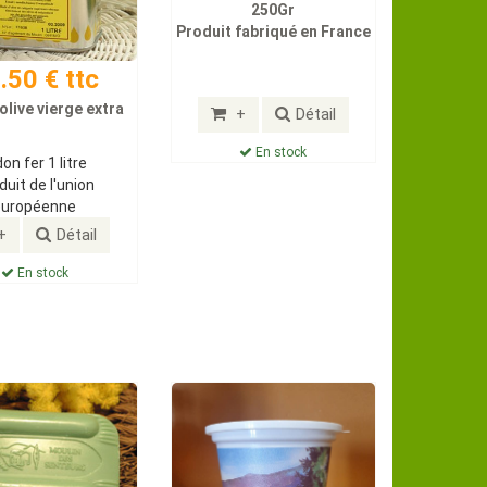
250Gr
Produit fabriqué en France
.50 € ttc
 olive vierge extra
+
Détail
En stock
don fer 1 litre
duit de l'union
européenne
+
Détail
En stock