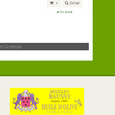
+
Détail
En stock
es Gonesse