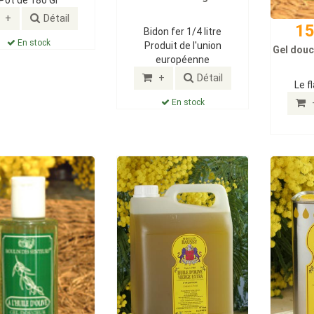
Pot de 180 Gr
+
Détail
15
Bidon fer 1/4 litre
En stock
Produit de l'union
Gel douc
européenne
+
Détail
Le f
En stock