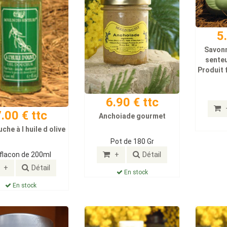
5
Savonn
sente
Produit 
6.90 € ttc
.00 € ttc
Anchoiade gourmet
che à l huile d olive
Pot de 180 Gr
+
Détail
 flacon de 200ml
+
Détail
En stock
En stock