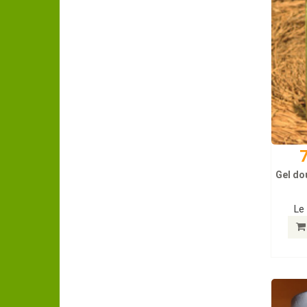
7
Gel dou
Le