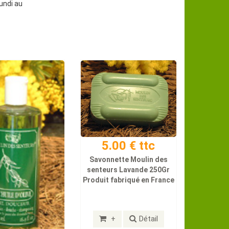
undi au
5.00 € ttc
Savonnette Moulin des
senteurs Lavande 250Gr
Produit fabriqué en France
+
Détail