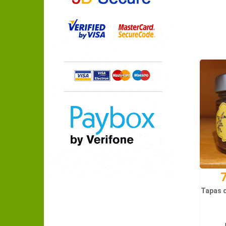
7
Tapas d