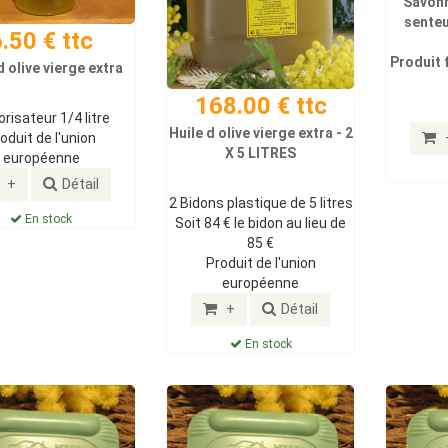
Savonn
senteu
.50 € ttc
Produit 
d olive vierge extra
168.00 € ttc
risateur 1/4 litre
Huile d olive vierge extra - 2
oduit de l'union
X 5 LITRES
européenne
+
Détail
2 Bidons plastique de 5 litres
En stock
Soit 84 € le bidon au lieu de
85 €
Produit de l'union
européenne
+
Détail
En stock