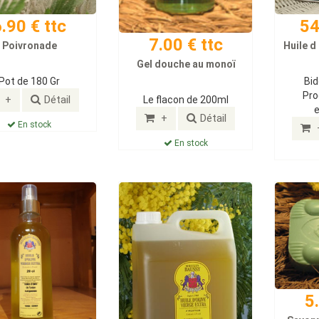
.90 € ttc
54
7.00 € ttc
Poivronade
Huile d
Gel douche au monoï
Pot de 180 Gr
Bid
Pro
+
Détail
Le flacon de 200ml
+
Détail
En stock
En stock
5