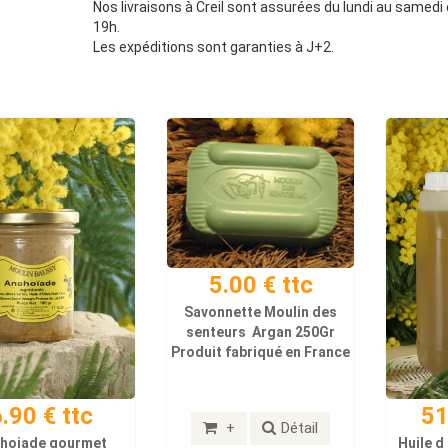
Nos livraisons à Creil sont assurées du lundi au samedi 
19h.
Les expéditions sont garanties à J+2.
5.00 € ttc
Savonnette Moulin des
senteurs Argan 250Gr
Produit fabriqué en France
.90 € ttc
51
+
Détail
hoiade gourmet
Huile d