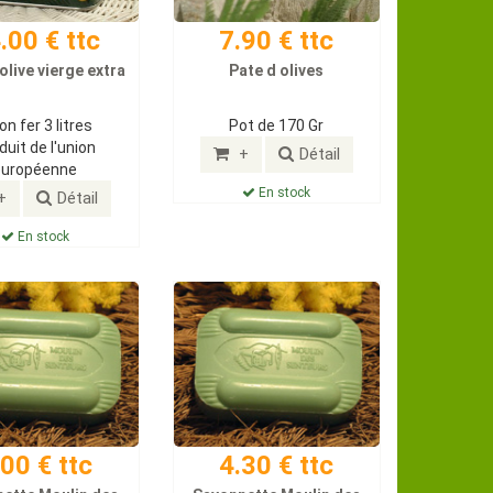
.00 € ttc
7.90 € ttc
 olive vierge extra
Pate d olives
on fer 3 litres
Pot de 170 Gr
duit de l'union
+
Détail
européenne
En stock
+
Détail
En stock
.00 € ttc
4.30 € ttc