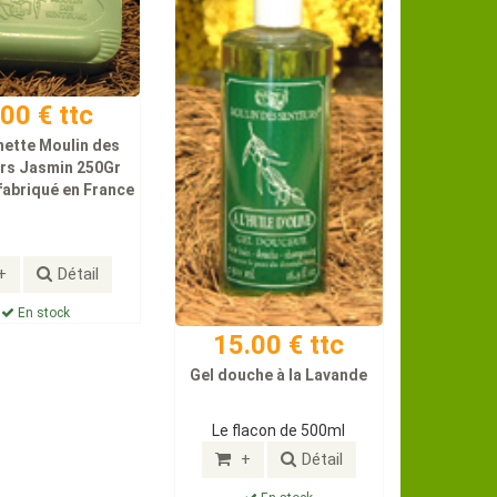
.00 € ttc
ette Moulin des
rs Jasmin 250Gr
fabriqué en France
+
Détail
En stock
15.00 € ttc
Gel douche à la Lavande
Le flacon de 500ml
+
Détail