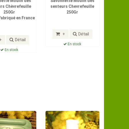
ette Moulin des
Savonnette Moulin des
rs Chèvrefeuille
senteurs Chevrefeuille
250Gr
250Gr
fabriqué en France
+
Détail
+
Détail
En stock
En stock