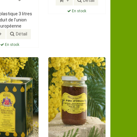
+
Détail
En stock
plastique 3 litres
duit de l'union
européenne
+
Détail
En stock