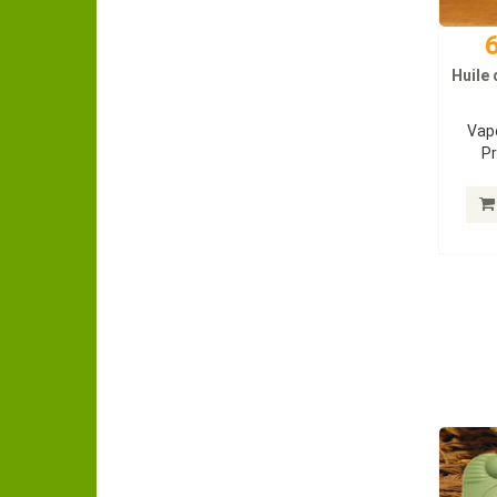
6
Huile 
Vapo
Pr