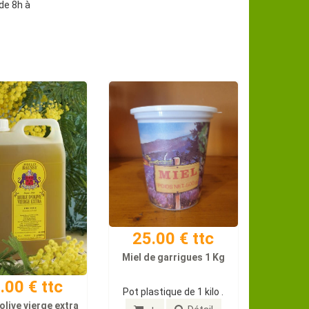
de 8h à
25.00 € ttc
Miel de garrigues 1 Kg
.00 € ttc
Pot plastique de 1 kilo .
 olive vierge extra