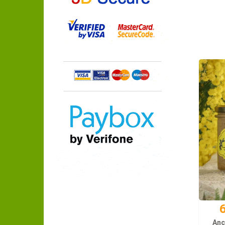
6
Anc