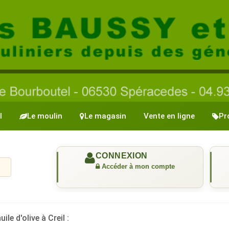
l
Le moulin
Le magasin
Vente en ligne
Pr
ile d'olive à Creil :