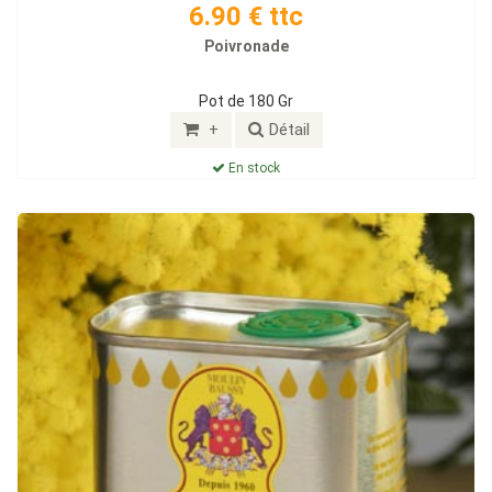
6.90 € ttc
Poivronade
Pot de 180 Gr
+
Détail
En stock