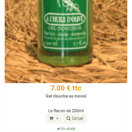
7.00 € ttc
Gel douche au monoï
Le flacon de 200ml
+
Détail
En stock