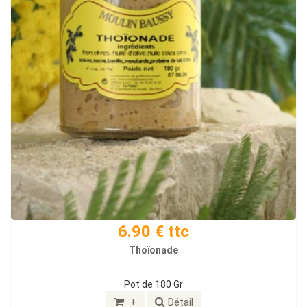
6.90 € ttc
Thoïonade
Pot de 180 Gr
+
Détail