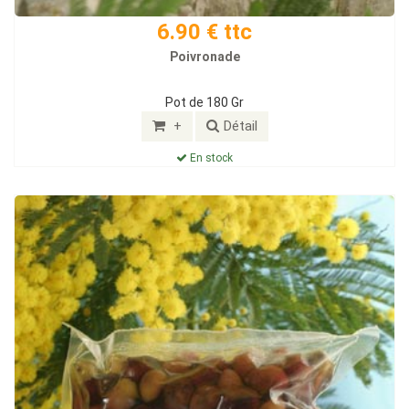
6.90 € ttc
Poivronade
Pot de 180 Gr
+
Détail
En stock