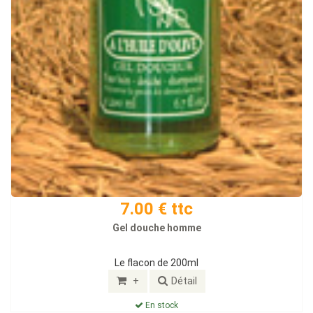
7.00 € ttc
Gel douche homme
Le flacon de 200ml
+
Détail
En stock