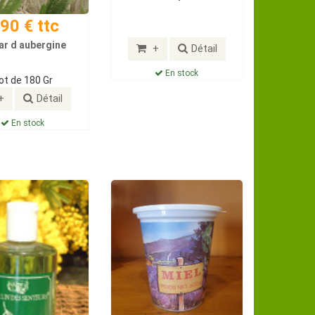
.90 € ttc
ar d aubergine
+
Détail
En stock
ot de 180 Gr
+
Détail
En stock