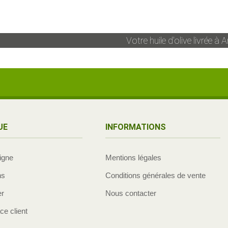
Votre huile d'olive livrée à
A
UE
INFORMATIONS
ligne
Mentions légales
ns
Conditions générales de vente
er
Nous contacter
e client