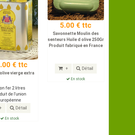
5.00 € ttc
Savonnette Moulin des
senteurs Huile d olive 250Gr
Produit fabriqué en France
.00 € ttc
+
Détail
 olive vierge extra
En stock
on fer 2 litres
duit de l'union
européenne
+
Détail
En stock