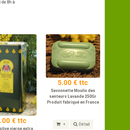
 de 8h à
5.00 € ttc
Savonnette Moulin des
senteurs Lavande 250Gr
Produit fabriqué en France
.00 € ttc
+
Détail
 olive vierge extra