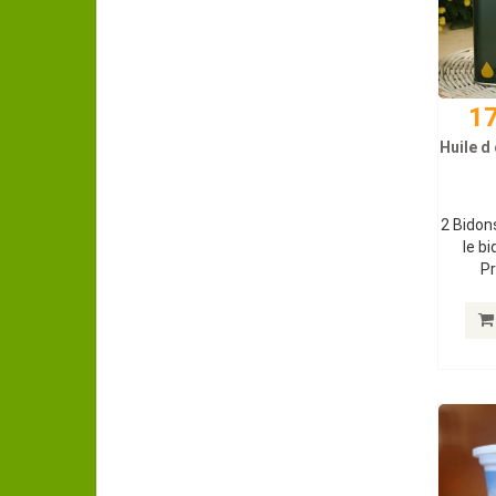
17
Huile d 
2 Bidons
le bi
Pr