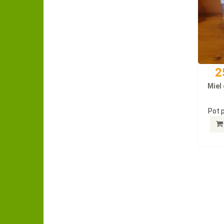
2
Miel
Pot p