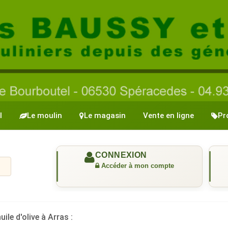
l
Le moulin
Le magasin
Vente en ligne
Pr
uile d'olive à Arras :