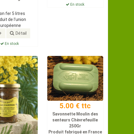
En stock
on fer 5 litres
duit de l'union
européenne
+
Détail
En stock
5.00 € ttc
Savonnette Moulin des
senteurs Chèvrefeuille
250Gr
Produit fabriqué en France