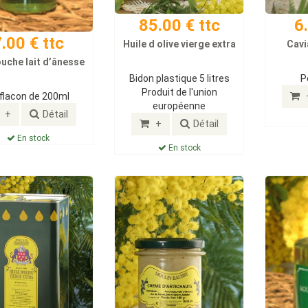
85.00 € ttc
6
.00 € ttc
Huile d olive vierge extra
Cavi
ouche lait d’ânesse
Bidon plastique 5 litres
P
Produit de l'union
 flacon de 200ml
européenne
+
Détail
+
Détail
En stock
En stock