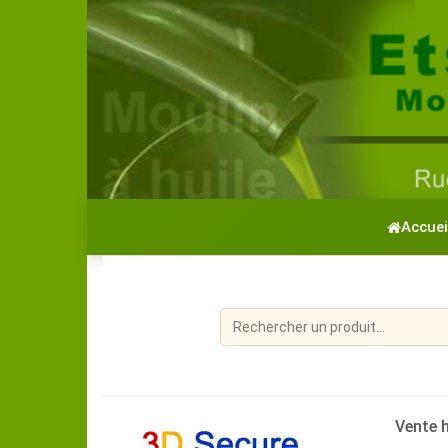
Accuei
Vente h