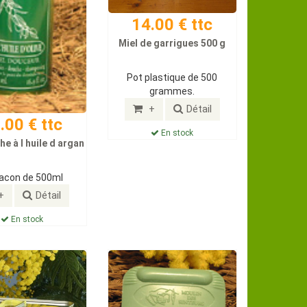
14.00 € ttc
Miel de garrigues 500 g
Pot plastique de 500
grammes.
+
Détail
.00 € ttc
En stock
e à l huile d argan
lacon de 500ml
+
Détail
En stock