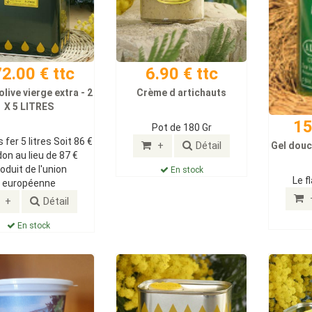
2.00 € ttc
6.90 € ttc
olive vierge extra - 2
Crème d artichauts
X 5 LITRES
15
Pot de 180 Gr
 fer 5 litres Soit 86 €
+
Détail
Gel douch
don au lieu de 87 €
oduit de l'union
En stock
Le f
européenne
+
Détail
En stock