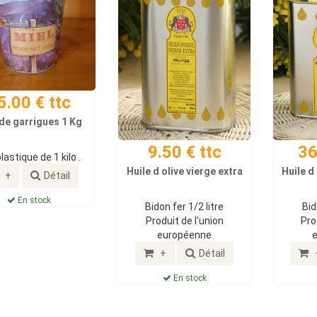
5.00 € ttc
 de garrigues 1 Kg
9.50 € ttc
36
lastique de 1 kilo .
Huile d olive vierge extra
Huile d
+
Détail
En stock
Bidon fer 1/2 litre
Bid
Produit de l'union
Pro
européenne
+
Détail
En stock