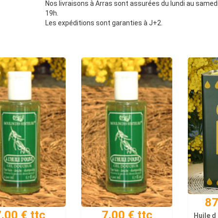
Nos livraisons à Arras sont assurées du lundi au samedi
19h.
Les expéditions sont garanties à J+2.
87
.00 € ttc
7.00 € ttc
Huile d