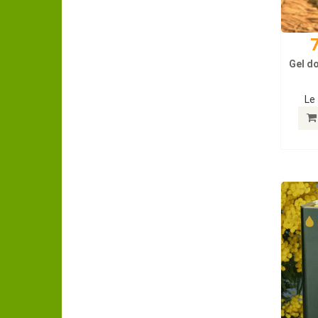
7
Gel d
Le