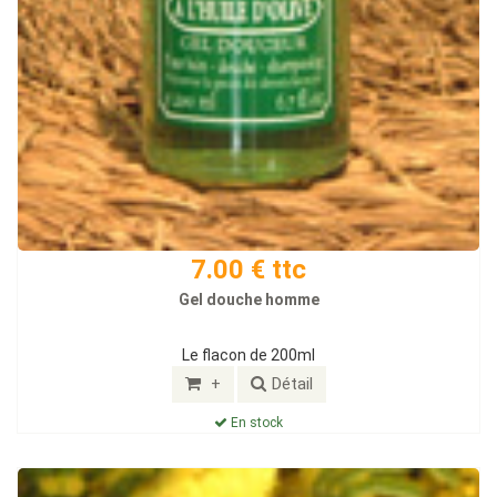
7.00 € ttc
Gel douche homme
Le flacon de 200ml
+
Détail
En stock