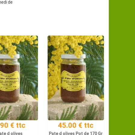
medi de
.90 € ttc
45.00 € ttc
ate d olives
Pate d olives Pot de 170 Gr