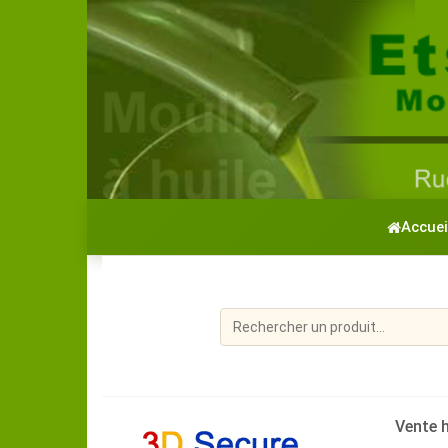
Accuei
Vente h