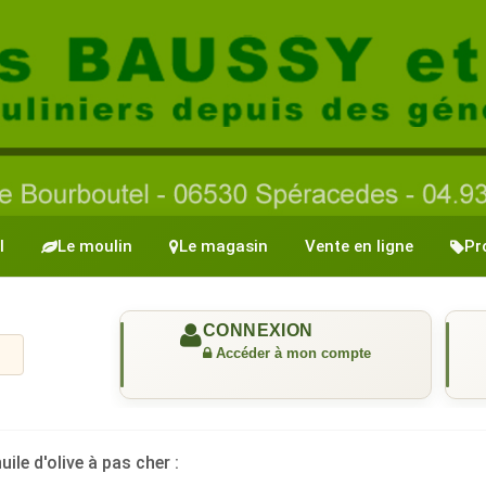
l
Le moulin
Le magasin
Vente en ligne
Pr
uile d'olive à pas cher :