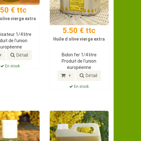
.50 € ttc
 olive vierge extra
5.50 € ttc
isateur 1/4 litre
Huile d olive vierge extra
duit de l'union
européenne
Bidon fer 1/4 litre
+
Détail
Produit de l'union
En stock
européenne
+
Détail
En stock