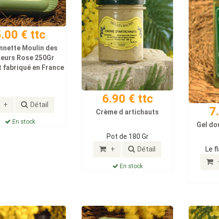
.00 € ttc
nnette Moulin des
teurs Rose 250Gr
 fabriqué en France
6.90 € ttc
+
Détail
7
Crème d artichauts
En stock
Gel do
Pot de 180 Gr
+
Détail
Le f
En stock