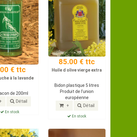
85.00 € ttc
.00 € ttc
Huile d olive vierge extra
uche à la lavande
Bidon plastique 5 litres
Produit de l'union
lacon de 200ml
européenne
+
Détail
+
Détail
En stock
En stock