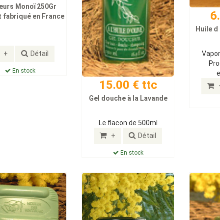
eurs Monoï 250Gr
6
 fabriqué en France
Huile d
+
Détail
Vapor
Pro
En stock
15.00 € ttc
Gel douche à la Lavande
Le flacon de 500ml
+
Détail
En stock