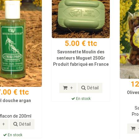
5.00 € ttc
Savonnette Moulin des
senteurs Muguet 250Gr
Produit fabriqué en France
12
+
Détail
.00 € ttc
Olive
En stock
l douche argan
S
Pro
 flacon de 200ml
+
Détail
En stock