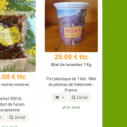
25.00 € ttc
Miel de lavandes 1 Kg
.00 € ttc
Pot plastique de 1 kilo . Miel
du plateau de Valensole -
s noires natures
France
+
Détail
achet 500 Gr
duit de l’union
En stock
européenne
+
Détail