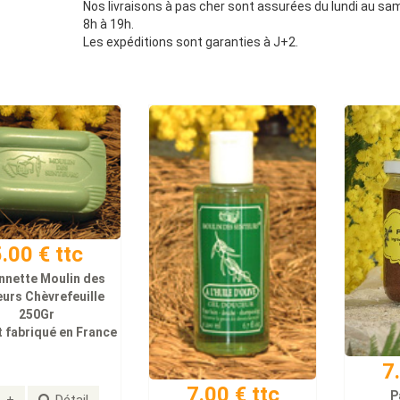
Nos livraisons à pas cher sont assurées du lundi au sa
8h à 19h.
Les expéditions sont garanties à J+2.
.00 € ttc
nnette Moulin des
urs Chèvrefeuille
250Gr
 fabriqué en France
7
7.00 € ttc
P
+
Détail