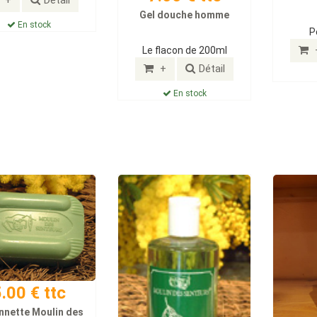
Gel douche homme
En stock
P
Le flacon de 200ml
+
Détail
En stock
.00 € ttc
nnette Moulin des