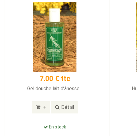
7.00 € ttc
Gel douche lait d’ânesse...
Hu
+
Détail
En stock