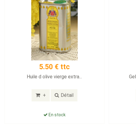
5.50 € ttc
Huile d olive vierge extra...
Gel
+
Détail
En stock